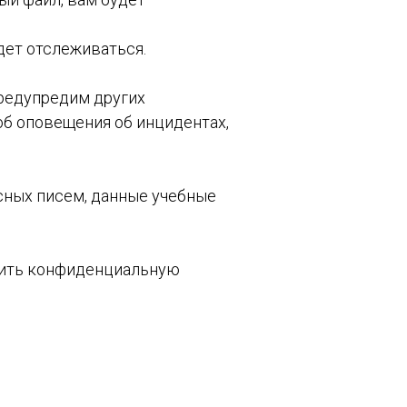
дет отслеживаться.
предупредим других
соб оповещения об инцидентах,
сных писем, данные учебные
итить конфиденциальную