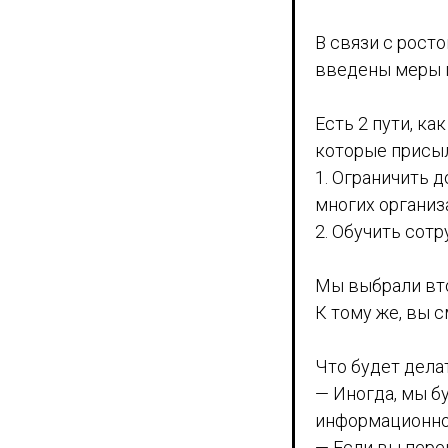
В связи с росто
введены меры 
Есть 2 пути, к
которые присы
1. Ограничить 
многих организ
2. Обучить сот
Мы выбрали вто
К тому же, вы с
Что будет дела
— Иногда, мы б
информационно
— Если вы пере