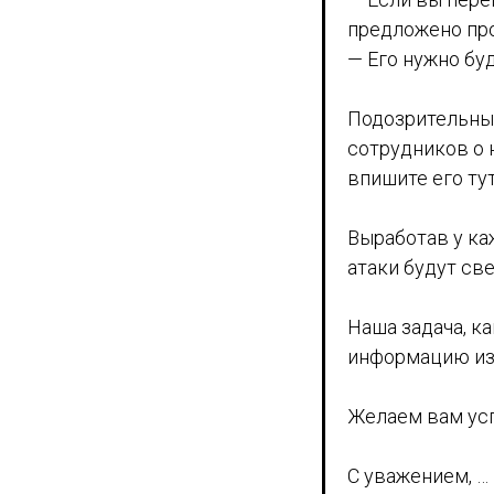
предложено про
— Его нужно бу
Подозрительные
сотрудников о н
впишите его ту
Выработав у ка
атаки будут св
Наша задача, к
информацию из 
Желаем вам усп
С уважением, …