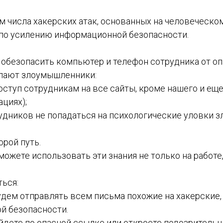
м числа хакерских атак, основанных на человеческом 
по усилению информационной безопасности.
ак обезопасить компьютер и телефон сотрудника от о
лают злоумышленники:
доступ сотрудникам на все сайты, кроме нашего и ещ
ациях);
рудников не попадаться на психологические уловки 
рой путь.
можете использовать эти знания не только на работе,
ться:
удем отправлять всем письма похожие на хакерские
й безопасности.
йдете по опасной ссылке или откроете подозрительн