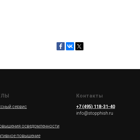
ЕЛЫ
Контакты
сный сервис
+7 (495) 118-31-40
info@stopphish.ru
овышения осведомленности
ативное повышение