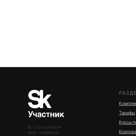
РАЗД
Комплек
Тарифы
Курсы п
© ООО «СИ КЬЮР»
Корпор
ИНН: 1103046305