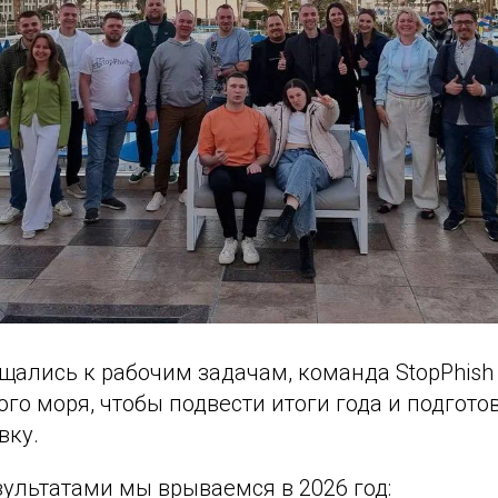
щались к рабочим задачам, команда StopPhish
ого моря, чтобы подвести итоги года и подгото
вку.
зультатами мы врываемся в 2026 год: