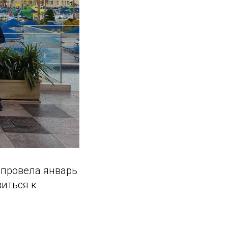
 провела январь
виться к