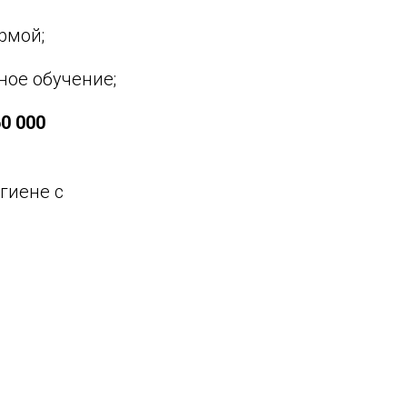
рмой;
ное обучение;
0 000
гиене с