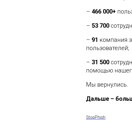
–
466 000+
польз
–
53 700
сотруд
–
91
компания за
пользователей;
–
31 500
сотруд
помощью нашего
Мы вернулись.
Дальше – боль
StopPhish