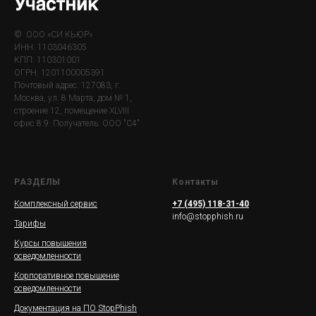
© ООО «СИ КЬЮР»
ИНН: 1103046305
КПП: 110301001
ОГРН: 1201100005391
Почтовый адрес: 127083, г.
Москва, ул. 8 Марта, дом № 1,
строение 12, помещение XLVIII
офис 8.9. Получатель: ООО "С4"
РАЗДЕЛЫ
Контакты
Комплексный сервис
+7 (495) 118-31-40
info@stopphish.ru
Тарифы
Курсы повышения
осведомленности
Корпоративное повышение
осведомленности
Документация на ПО StopPhish