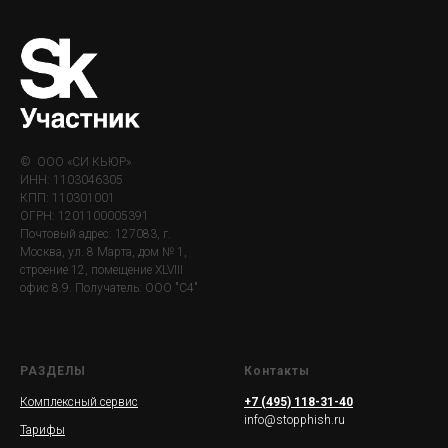
© ООО «СИ КЬЮР»
ИНН: 1103046305
КПП: 110301001
ОГРН: 1201100005391
Почтовый адрес: 127083, г.
Москва, ул. 8 Марта, дом № 1,
строение 12, помещение XLVIII
офис 8.9. Получатель: ООО "С4"
РАЗДЕЛЫ
Контакты
Комплексный сервис
+7 (495) 118-31-40
info@stopphish.ru
Тарифы