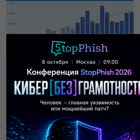
Фото взято из
отчета
Interisle Consulting Group и переведено на
русский язык
Фишинга еще больше, чем вы думали
Фишинг представляет серьезную угрозу как для
рядового пользователя, так и для крупных
организаций. Сегодня мошенником может стать
каждый, учитывая, что сейчас распространено