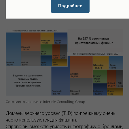
зарегистрировано 854 тыс. фишинговых домена, а это
Подробнее
на 72% больше, чем в период с мая 2020 года по
апрель 2021 года.
Фото взято из отчета Interisle Consulting Group
Домены верхнего уровня (TLD) по-прежнему очень
часто используются для фишинга.
Справа вы сможете увидеть инфографику с брендами,