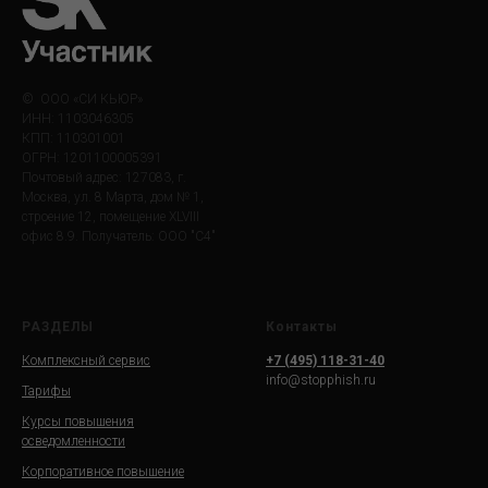
© ООО «СИ КЬЮР»
ИНН: 1103046305
КПП: 110301001
ОГРН: 1201100005391
Почтовый адрес: 127083, г.
Москва, ул. 8 Марта, дом № 1,
строение 12, помещение XLVIII
офис 8.9. Получатель: ООО "С4"
РАЗДЕЛЫ
Контакты
Комплексный сервис
+7 (495) 118-31-40
info@stopphish.ru
Тарифы
Курсы повышения
осведомленности
Корпоративное повышение