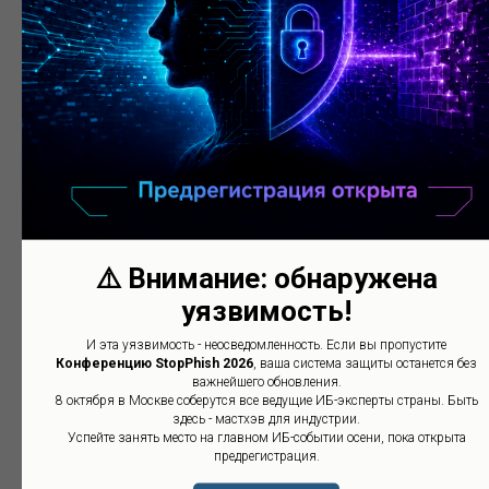
явление как PhaaS (Phishing-as-a-Service — продажа
инструментов для мошенничества).
Согласно ежегодному отчету
Interisle Consulting Group
,
число фишинговых атак в период с мая по апрель
2022 увеличилось на 61%, по сравнению с этим же
периодом 2021 года.
⚠️ Внимание: обнаружена
уязвимость!
И эта уязвимость - неосведомленность. Если вы пропустите
Конференцию StopPhish 2026
, ваша система защиты останется без
важнейшего обновления.
8 октября в Москве соберутся все ведущие ИБ-эксперты страны. Быть
здесь - мастхэв для индустрии.
Фото взято из отчета Interisle Consulting Group
Успейте занять место на главном ИБ-событии осени, пока открыта
предрегистрация.
Специалисты также обнаружили, что было