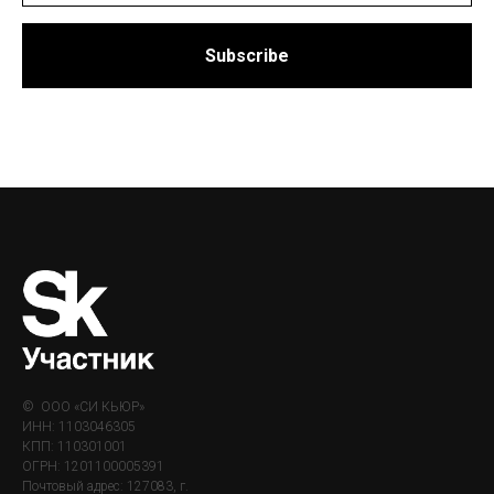
Subscribe
© ООО «СИ КЬЮР»
ИНН: 1103046305
КПП: 110301001
ОГРН: 1201100005391
Почтовый адрес: 127083, г.