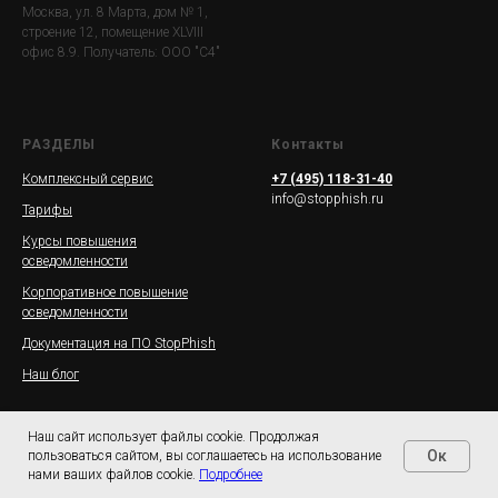
Москва, ул. 8 Марта, дом № 1,
строение 12, помещение XLVIII
офис 8.9. Получатель: ООО "С4"
РАЗДЕЛЫ
Контакты
Комплексный сервис
+7 (495) 118-31-40
info@stopphish.ru
Тарифы
Курсы повышения
осведомленности
Корпоративное повышение
осведомленности
Документация на ПО StopPhish
Наш блог
Наш сайт использует файлы cookie. Продолжая
Oк
пользоваться сайтом, вы соглашаетесь на использование
нами ваших файлов cookie.
Подробнее