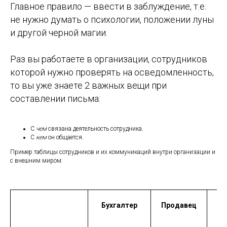
Главное правило — ввести в заблуждение, т.е.
не нужно думать о психологии, положении луны
и другой черной магии.
Раз вы работаете в организации, сотрудников
которой нужно проверять на осведомленность,
то вы уже знаете 2 важных вещи при
составлении письма:
С
чем
связана деятельность сотрудника.
С
кем
он общается.
Пример таблицы сотрудников и их коммуникаций внутри организации и
с внешним миром:
Бухгалтер
Продавец
сп