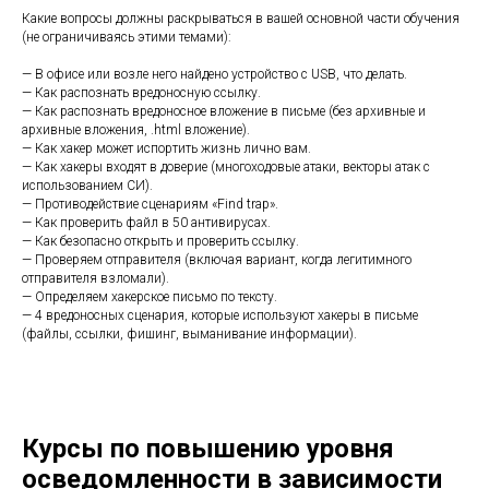
Какие вопросы должны раскрываться в вашей основной части обучения
(не ограничиваясь этими темами):
— В офисе или возле него найдено устройство с USB, что делать.
— Как распознать вредоносную ссылку.
— Как распознать вредоносное вложение в письме (без архивные и
архивные вложения, .html вложение).
— Как хакер может испортить жизнь лично вам.
— Как хакеры входят в доверие (многоходовые атаки, векторы атак с
использованием СИ).
— Противодействие сценариям «Find trap».
— Как проверить файл в 50 антивирусах.
— Как безопасно открыть и проверить ссылку.
— Проверяем отправителя (включая вариант, когда легитимного
отправителя взломали).
— Определяем хакерское письмо по тексту.
— 4 вредоносных сценария, которые используют хакеры в письме
(файлы, ссылки, фишинг, выманивание информации).
Курсы по повышению уровня
осведомленности в зависимости