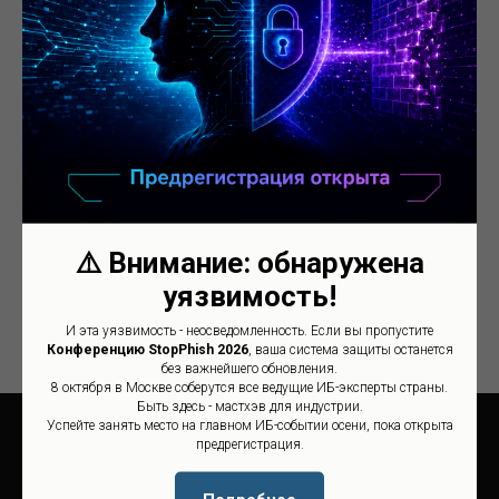
Я соглашаюсь с
политикой конфиденциальности
Я даю согласие ООО "Си Кьюр" на
обработку персональных данных
Я хочу получать информационную рассылку
Отправить
⚠️ Внимание: обнаружена
уязвимость!
И эта уязвимость - неосведомленность. Если вы пропустите
Конференцию StopPhish 2026
, ваша система защиты останется
без важнейшего обновления.
8 октября в Москве соберутся все ведущие ИБ-эксперты страны.
Быть здесь - мастхэв для индустрии.
Успейте занять место на главном ИБ-событии осени, пока открыта
предрегистрация.