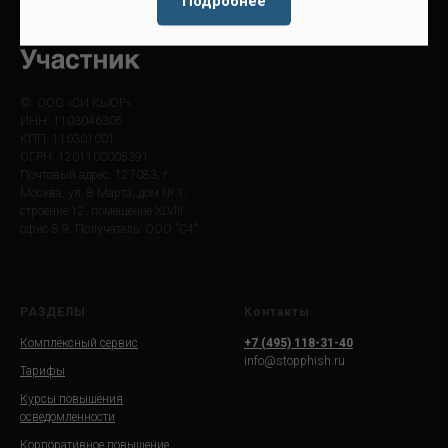
Подробнее
© ООО «СИ КЬЮР»
ИНН: 1103046305
КПП: 110301001
ОГРН: 1201100005391
Почтовый адрес: 127083, г.
Москва, ул. 8 Марта, дом № 1,
строение 12, помещение XLVIII
офис 8.9. Получатель: ООО "С4"
РАЗДЕЛЫ
Контакты
Комплексный сервис
+7 (495) 118-31-40
info@stopphish.ru
Тарифы
Курсы повышения
осведомленности
Корпоративное повышение