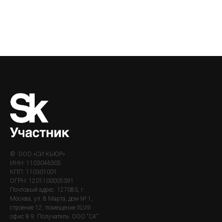
© ООО «СИ КЬЮР»
ИНН: 1103046305
КПП: 110301001
ОГРН: 1201100005391
Почтовый адрес: 127083, г.
Москва, ул. 8 Марта, дом № 1,
строение 12, помещение XLVIII
офис 8.9. Получатель: ООО "С4"